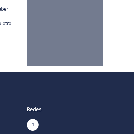
aber
 otro,
Redes