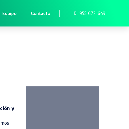
955 672 649
Equipo
Contacto
ción y
hemos