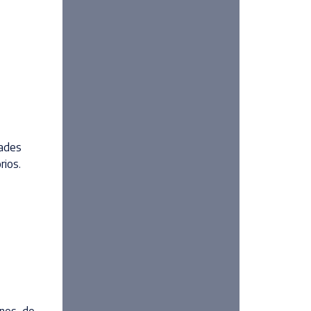
dades
rios.