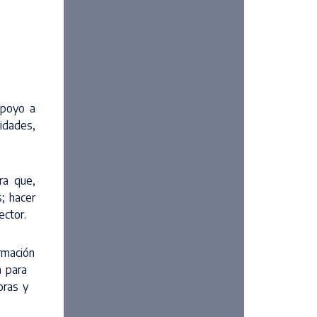
apoyo a
idades,
ra que,
; hacer
ector.
rmación
n para
oras y