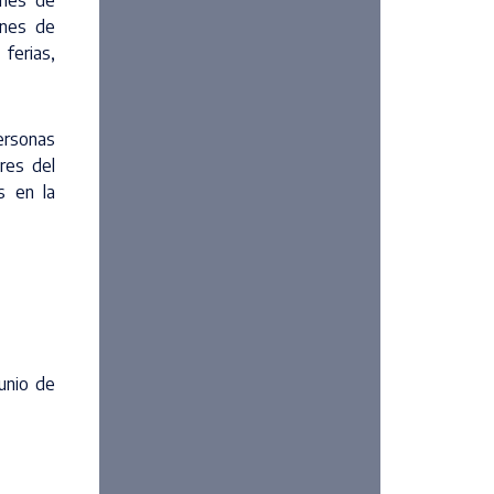
ones de
ones de
ferias,
rsonas
res del
s en la
unio de